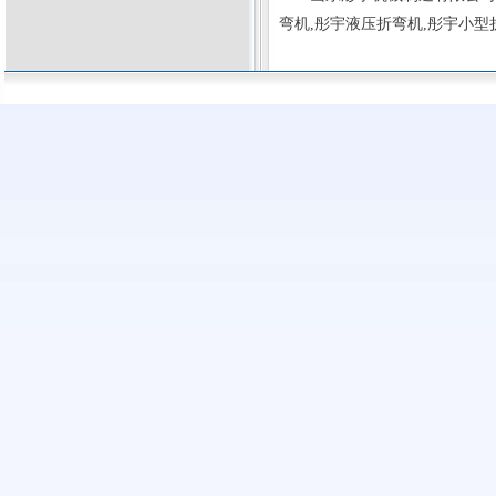
弯机
,彤宇
液压折弯机
,彤宇
小型