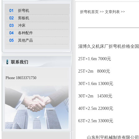
折弯机
折弯机首页
>>
文章列表
>>
剪板机
冲床
各种配件
其他产品
淄博久义机床厂
折弯机价格
全国
25T×1.6m 7000元
25T×2m 8000元
Phone 18653371750
30T×1.6m 13000元
30T×2m 14500元
40T×2.5m 22000元
63T×2.5m 33000元
山东彤宇机械制造有限公司