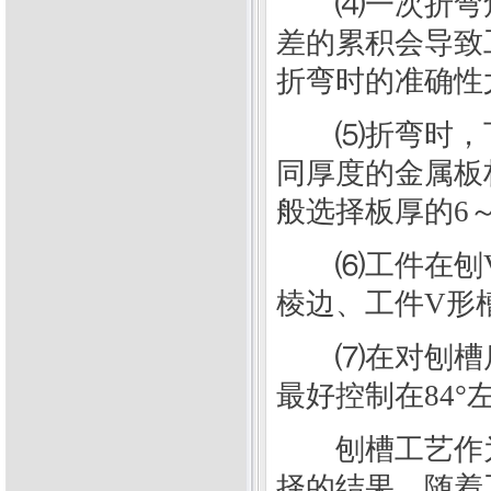
⑷一次折弯角
差的累积会导致
折弯时的准确性
⑸折弯时，下
同厚度的金属板
般选择板厚的6
⑹工件在刨V
棱边、工件V形
⑺在对刨槽后
最好控制在84°
刨槽工艺作为
择的结果。随着