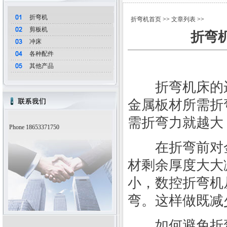
折弯机
折弯机首页
>>
文章列表
>>
剪板机
折弯
冲床
各种配件
其他产品
折弯机床的运
金属板材所需折
需折弯力就越大
Phone 18653371750
在折弯前对金
材剩余厚度大大
小，数控折弯机
弯。这样做既减
如何避免折弯