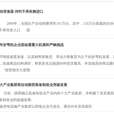
动变速器 何时不再依赖进口
006年，全国出产自动档乘用车161万台，其中，126万台装载的自动
不再凭依入口. 跟
3年折弯机企业面临着重大机遇和严峻挑战
币增值速度加速，以原材料密集型、劳动力密集型为主干的折弯机发展，
，加速商品结构调控，将更多优点能源向科技含量高、外加值高的商品聚
。 ”按照相关方面预
0大产业集群将拉动陕西装备制造业突破发展
前，陕西确立装备制造业产业内的十大产业集群，并构建了其发展风
备制造业的超越发展。
变电设施产业集群以西电企业为龙头，逐步向长安高新区