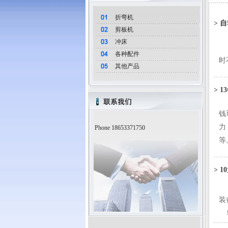
折弯机
>
自
剪板机
冲床
2
各种配件
时
其他产品
>
1
钱
力
Phone 18653371750
等
>
1
日
装
输